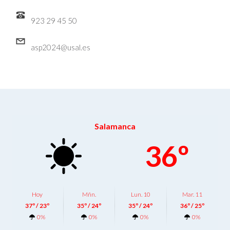
923 29 45 50
asp2024@usal.es
Salamanca
36º
Hoy
Mñn.
Lun. 10
Mar. 11
37º / 23º
35º / 24º
35º / 24º
36º / 25º
0%
0%
0%
0%