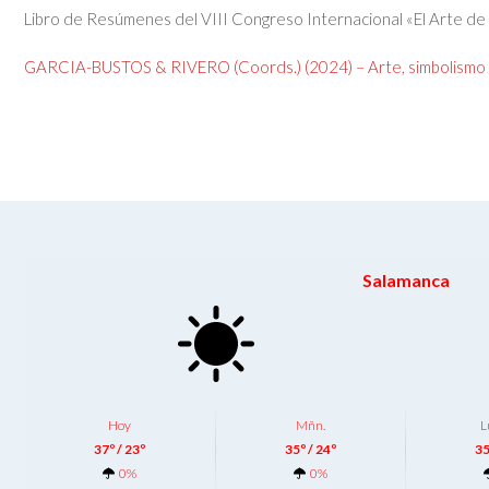
Libro de Resúmenes del VIII Congreso Internacional «El Arte de
GARCIA-BUSTOS & RIVERO (Coords.) (2024) – Arte, simbolismo y
Salamanca
Hoy
Mñn.
L
37º / 23º
35º / 24º
35
0%
0%