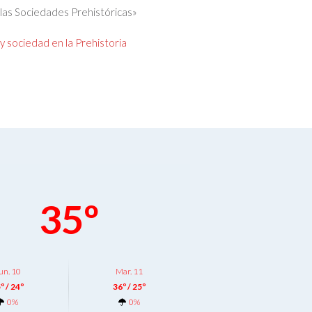
 las Sociedades Prehistóricas»
 sociedad en la Prehistoria
35º
un. 10
Mar. 11
º / 24º
36º / 25º
0%
0%