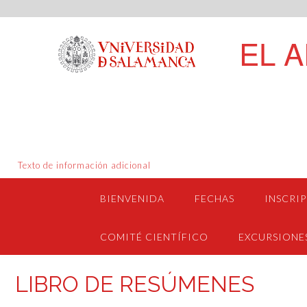
Saltar
EL 
al
contenido
Texto de información adicional
BIENVENIDA
FECHAS
INSCRI
COMITÉ CIENTÍFICO
EXCURSIONE
LIBRO DE RESÚMENES