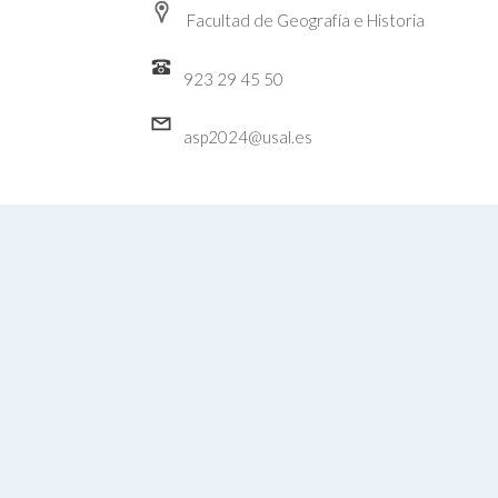
Facultad de Geografía e Historia
923 29 45 50
asp2024@usal.es