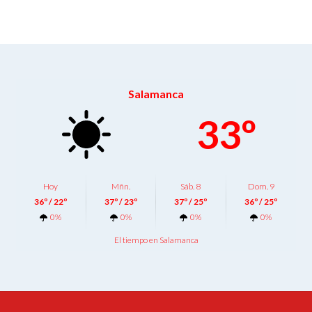
Salamanca
33º
Hoy
Mñn.
Sáb. 8
Dom. 9
36º / 22º
37º / 23º
37º / 25º
36º / 25º
0%
0%
0%
0%
El tiempo en Salamanca